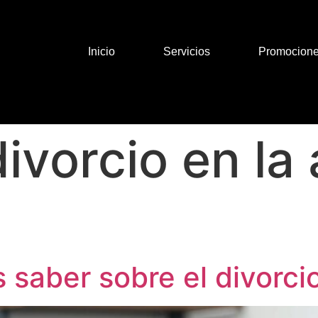
Inicio
Servicios
Promocion
divorcio en la 
 saber sobre el divorci