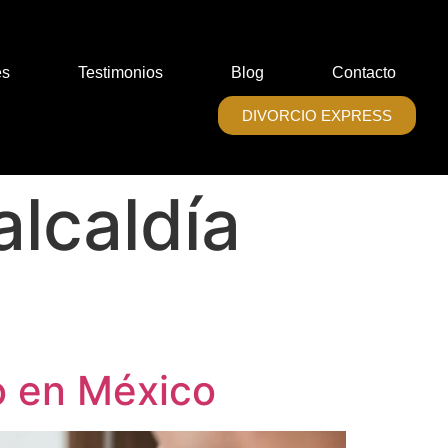
es
Testimonios
Blog
Contacto
DIVORCIO EXPRESS
alcaldía
o en México