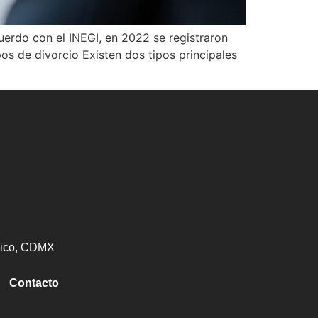
uerdo con el INEGI, en 2022 se registraron
os de divorcio Existen dos tipos principales
éxico, CDMX
Contacto