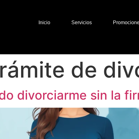
Inicio
Servicios
Promocion
trámite de div
do divorciarme sin la fi