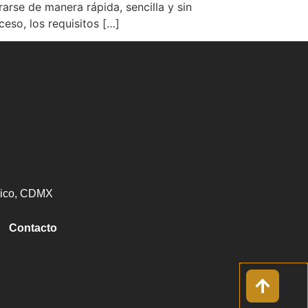
rse de manera rápida, sencilla y sin
eso, los requisitos […]
éxico, CDMX
Contacto