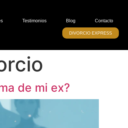
es
Testimonios
Blog
Contacto
DIVORCIO EXPRESS
orcio
rma de mi ex?