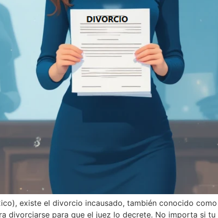
o), existe el divorcio incausado, también conocido como di
 divorciarse para que el juez lo decrete. No importa si tu e