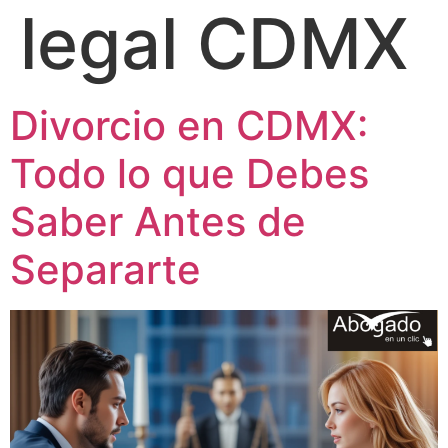
legal CDMX
Divorcio en CDMX:
Todo lo que Debes
Saber Antes de
Separarte