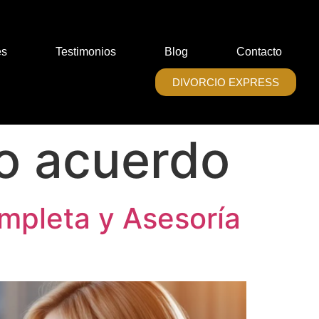
es
Testimonios
Blog
Contacto
DIVORCIO EXPRESS
o acuerdo
ompleta y Asesoría