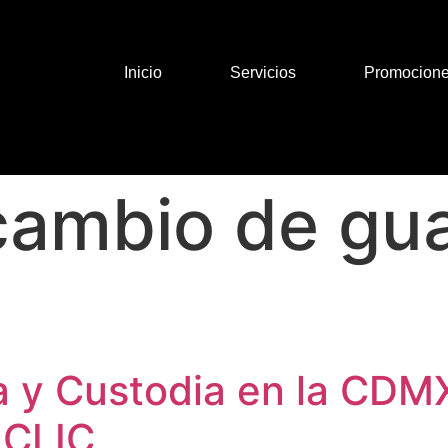
Inicio
Servicios
Promocion
cambio de gu
 y Custodia en la CDMX
CLIC