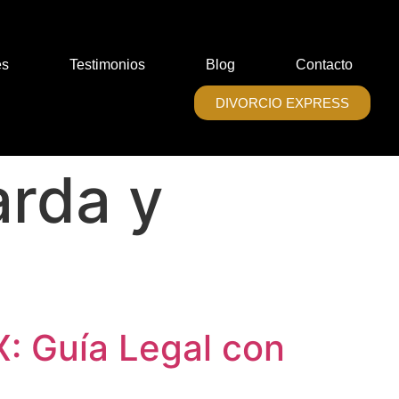
es
Testimonios
Blog
Contacto
DIVORCIO EXPRESS
arda y
: Guía Legal con