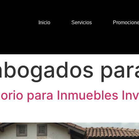
Inicio
Servicios
Promocion
abogados para
torio para Inmuebles In