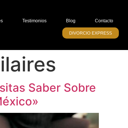
es
Testimonios
Blog
Contacto
DIVORCIO EXPRESS
laires
sitas Saber Sobre
México»