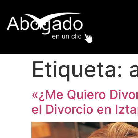
Etiqueta:
«¿Me Quiero Divor
el Divorcio en Iz