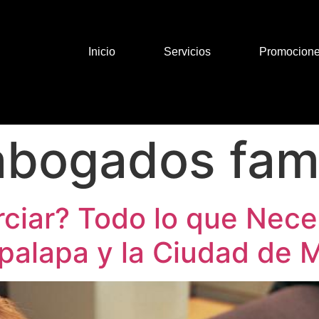
Inicio
Servicios
Promocion
abogados fami
ciar? Todo lo que Nece
tapalapa y la Ciudad de 