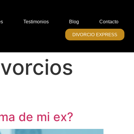
es
Testimonios
Blog
Contacto
DIVORCIO EXPRESS
vorcios
rma de mi ex?