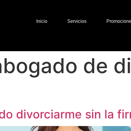
Inicio
Servicios
Promocion
abogado de di
do divorciarme sin la fi