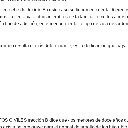
ien debe de decidir. En este caso se tienen en cuenta diferente
s, la cercanía a otros miembros de la familia como los abuelos
ún tipo de adicción, enfermedad mental, o tipo de vida desorde
a menudo resulta el más determinante, es la dedicación que haya
 CIVILES fracción B dice que -los menores de doce años que
o exista peligro grave para el normal desarrollo de los hijos. N