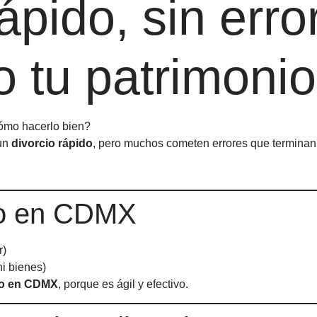
ápido, sin erro
o tu patrimonio
cómo hacerlo bien?
 un
divorcio rápido
, pero muchos cometen errores que terminan 
io en CDMX
r)
ni bienes)
do en CDMX
, porque es ágil y efectivo.