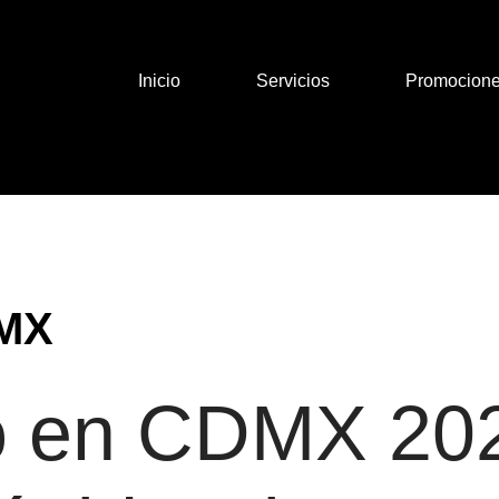
Inicio
Servicios
Promocion
MX
o en CDMX 20