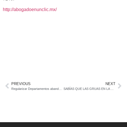
http://abogadoenunclic.mx/
PREVIOUS
NEXT
Regularizar Departamentos abandonados
SABÍAS QUE LAS GRUAS EN LA CIUDAD DE MÉXICO YA NO TE PODRÁN LLEVAR