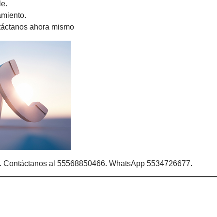
le.
amiento.
ntáctanos ahora mismo
s. Contáctanos al 55568850466. WhatsApp 5534726677.